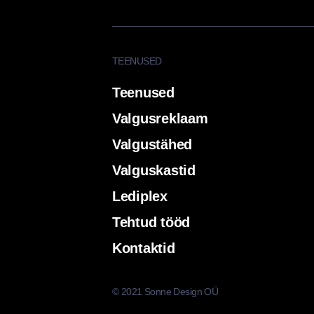
TEENUSED
Teenused
Valgusreklaam
Valgustähed
Valguskastid
Lediplex
Tehtud tööd
Kontaktid
© 2021 Sonne Design OÜ