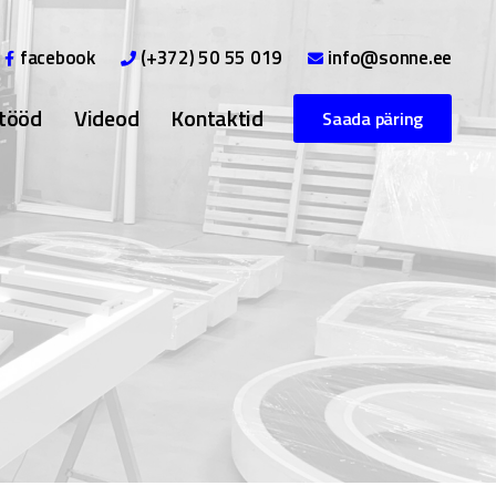
facebook
(+372) 50 55 019
info@sonne.ee
 tööd
Videod
Kontaktid
Saada päring