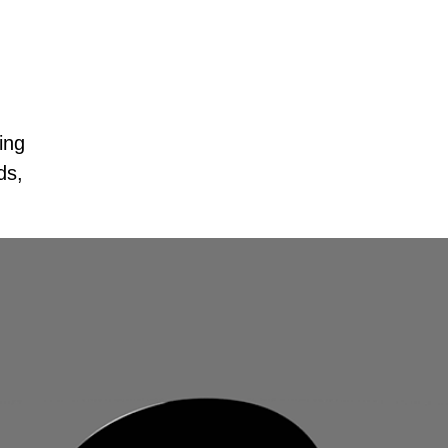
ing
ds,