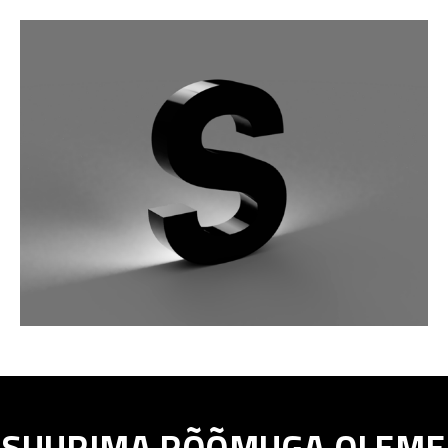
SUURIMA RÕÕMUGA OLEME