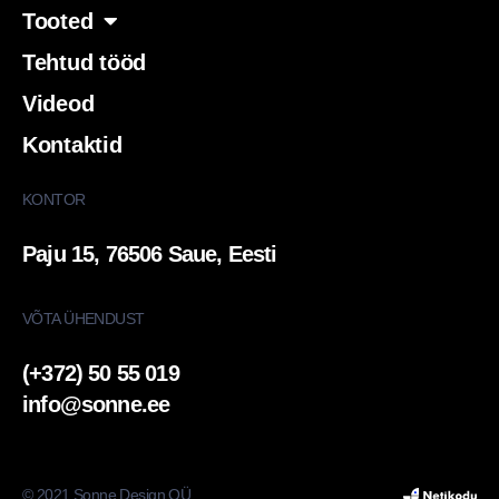
Tooted
Tehtud tööd
Videod
Kontaktid
KONTOR
Paju 15, 76506 Saue, Eesti
VÕTA ÜHENDUST
(+372) 50 55 019
info@sonne.ee
© 2021 Sonne Design OÜ